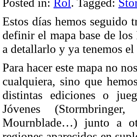
Posted in:
Rol
. Tagged:
Sto
Estos días hemos seguido t
definir el mapa base de lo
a detallarlo y ya tenemos e
Para hacer este mapa no no
cualquiera, sino que hemo
distintas ediciones o ju
Jóvenes (Stormbringer,
Mournblade…) junto a otr
regiones aparecidos en sup