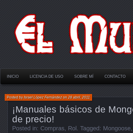
El Multiverso
INICIO
LICENCIA DE USO
SOBRE MÍ
CONTACTO
Posted by
Israel López Fernández
on
28 abril, 2011
¡Manuales básicos de Mong
de precio!
Posted in:
Compras
,
Rol
. Tagged:
Mongoose