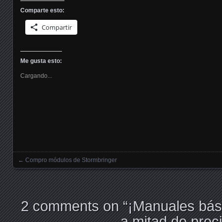
Comparte esto:
Compartir
Me gusta esto:
Cargando...
←
Compro módulos de Stormbringer
Posts navigation
2 comments on “
¡Manuales bá
a mitad de preci