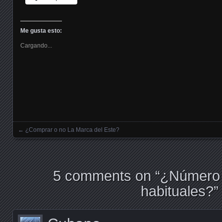
Me gusta esto:
Cargando...
←
¿Comprar o no La Marca del Este?
Posts navigation
5 comments on “
¿Número 
habituales?
”