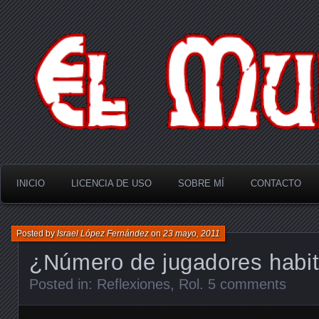
El Multiverso
INICIO
LICENCIA DE USO
SOBRE MÍ
CONTACTO
Posted by
Israel López Fernández
on
23 mayo, 2011
¿Número de jugadores habi
Posted in:
Reflexiones
,
Rol
.
5 comments