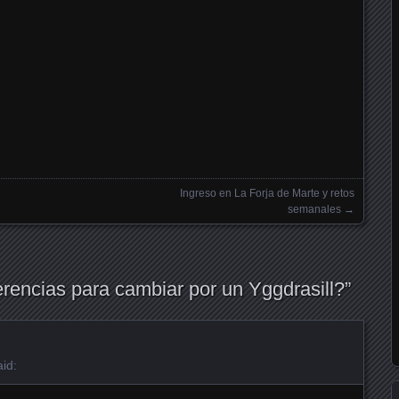
Ingreso en La Forja de Marte y retos
semanales
→
rencias para cambiar por un Yggdrasill?
”
id: