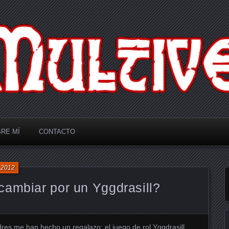
RE MÍ
CONTACTO
 2012
cambiar por un Yggdrasill?
dres me han hecho un regalazo: el juego de rol Yggdrasill.