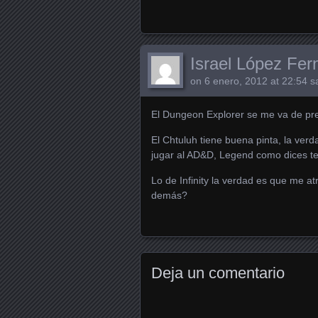
Israel López Fe
on
6 enero, 2012 at 22:54
sa
El Dungeon Explorer se me va de pr
El Chtuluh tiene buena pinta, la ver
jugar al AD&D, Legend como dices t
Lo de Infinity la verdad es que me 
demás?
Deja un comentario