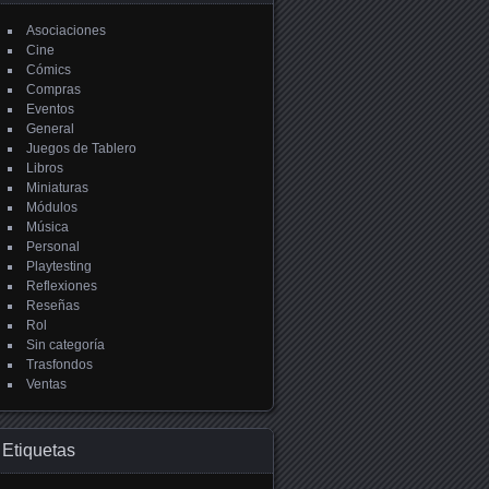
Asociaciones
Cine
Cómics
Compras
Eventos
General
Juegos de Tablero
Libros
Miniaturas
Módulos
Música
Personal
Playtesting
Reflexiones
Reseñas
Rol
Sin categoría
Trasfondos
Ventas
Etiquetas