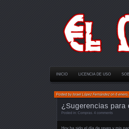
El Multiverso
INICIO
LICENCIA DE USO
SOB
Posted by
Israel López Fernández
on
6 enero,
¿Sugerencias para 
Posted in:
Compras
.
4 comments
Hoy ha sido el día de reyes y mis pa