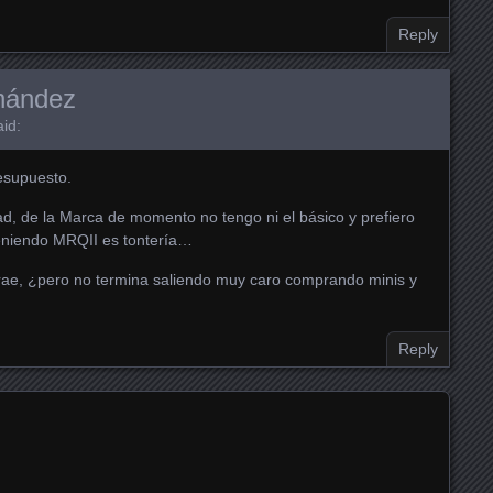
Reply
rnández
id:
esupuesto.
dad, de la Marca de momento no tengo ni el básico y prefiero
eniendo MRQII es tontería…
atrae, ¿pero no termina saliendo muy caro comprando minis y
Reply