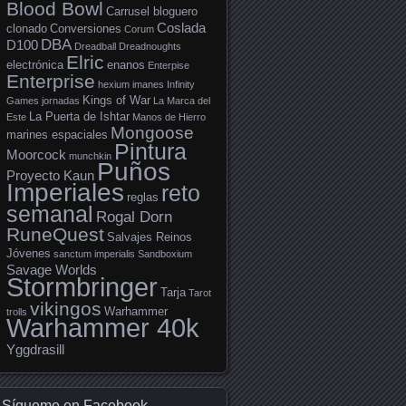
Blood Bowl
Carrusel bloguero
Coslada
clonado
Conversiones
Corum
DBA
D100
Dreadball
Dreadnoughts
Elric
electrónica
enanos
Enterpise
Enterprise
hexium
imanes
Infinity
Kings of War
Games
jornadas
La Marca del
La Puerta de Ishtar
Este
Manos de Hierro
Mongoose
marines espaciales
Pintura
Moorcock
munchkin
Puños
Proyecto Kaun
Imperiales
reto
reglas
semanal
Rogal Dorn
RuneQuest
Salvajes Reinos
Jóvenes
sanctum imperialis
Sandboxium
Savage Worlds
Stormbringer
Tarja
Tarot
vikingos
Warhammer
trolls
Warhammer 40k
Yggdrasill
Sígueme en Facebook