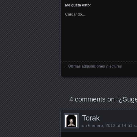
Me gusta esto:
Cargando...
←
Últimas adquisiciones y lecturas
Posts navigation
4 comments on “
¿Suge
Torak
on
6 enero, 2012 at 14:51
sa