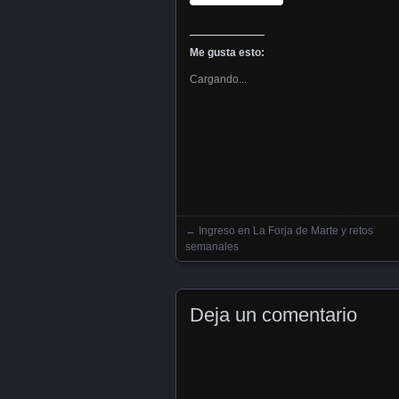
Me gusta esto:
Cargando...
←
Ingreso en La Forja de Marte y retos
Posts navigation
semanales
Deja un comentario