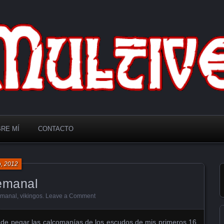
RE MÍ
CONTACTO
o, 2012
semanal
emanal
,
vikingos
.
Leave a Comment
 de pegar las calcomanías de los escudos de mis primeros 16