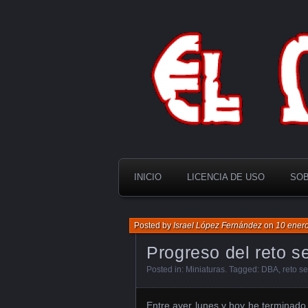
El Multiverso
INICIO
LICENCIA DE USO
SOB
Posted by
Israel López Fernández
on
10 ener
Progreso del reto 
Posted in:
Miniaturas
. Tagged:
DBA
,
reto s
Entre ayer lunes y hoy he terminado