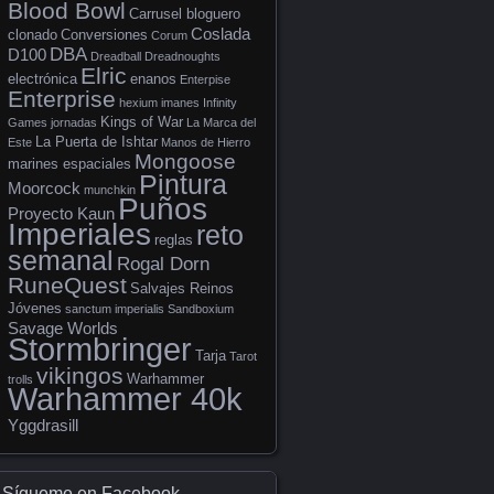
Blood Bowl
Carrusel bloguero
Coslada
clonado
Conversiones
Corum
DBA
D100
Dreadball
Dreadnoughts
Elric
electrónica
enanos
Enterpise
Enterprise
hexium
imanes
Infinity
Kings of War
Games
jornadas
La Marca del
La Puerta de Ishtar
Este
Manos de Hierro
Mongoose
marines espaciales
Pintura
Moorcock
munchkin
Puños
Proyecto Kaun
Imperiales
reto
reglas
semanal
Rogal Dorn
RuneQuest
Salvajes Reinos
Jóvenes
sanctum imperialis
Sandboxium
Savage Worlds
Stormbringer
Tarja
Tarot
vikingos
Warhammer
trolls
Warhammer 40k
Yggdrasill
Sígueme en Facebook