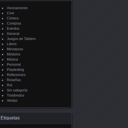
Asociaciones
Cine
Cómics
Compras
Eventos
General
Juegos de Tablero
Libros
Miniaturas
Módulos
Música
Personal
Playtesting
Reflexiones
Reseñas
Rol
Sin categoría
Trasfondos
Ventas
Etiquetas