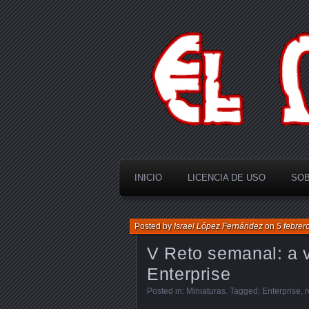
El Multiverso
INICIO
LICENCIA DE USO
SOB
Posted by
Israel López Fernández
on
5 febrer
V Reto semanal: a v
Enterprise
Posted in:
Miniaturas
. Tagged:
Enterprise
,
r