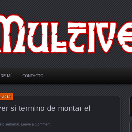
RE MÍ
CONTACTO
o, 2012
er si termino de montar el
eto semanal
.
Leave a Comment