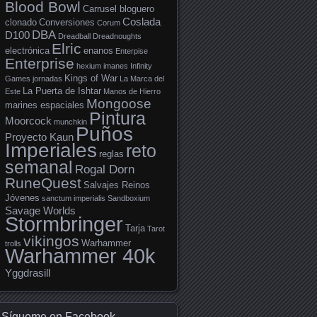
Blood Bowl
Carrusel bloguero
Coslada
clonado
Conversiones
Corum
DBA
D100
Dreadball
Dreadnoughts
Elric
electrónica
enanos
Enterpise
Enterprise
hexium
imanes
Infinity
Kings of War
Games
jornadas
La Marca del
La Puerta de Ishtar
Este
Manos de Hierro
Mongoose
marines espaciales
Pintura
Moorcock
munchkin
Puños
Proyecto Kaun
Imperiales
reto
reglas
semanal
Rogal Dorn
RuneQuest
Salvajes Reinos
Jóvenes
sanctum imperialis
Sandboxium
Savage Worlds
Stormbringer
Tarja
Tarot
vikingos
Warhammer
trolls
Warhammer 40k
Yggdrasill
Sígueme en Facebook