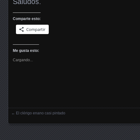
Saludos.
Comparte esto:
Compartir
Me gusta esto:
Cargando...
←
El clérigo enano casi pintado
Posts navigation