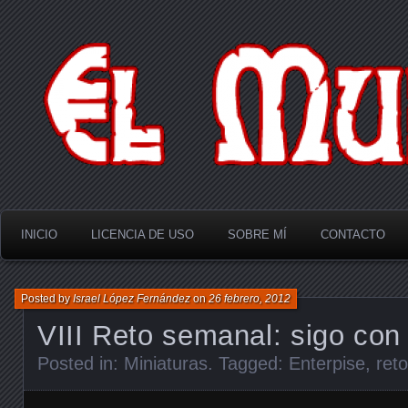
El Multiverso
INICIO
LICENCIA DE USO
SOBRE MÍ
CONTACTO
Posted by
Israel López Fernández
on
26 febrero, 2012
VIII Reto semanal: sigo con 
Posted in:
Miniaturas
. Tagged:
Enterpise
,
ret