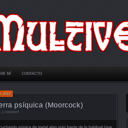
RE MÍ
CONTACTO
o, 2012
erra psíquica (Moorcock)
.
1 comment
uchando música de metal algo más fuerte de lo habitual (que