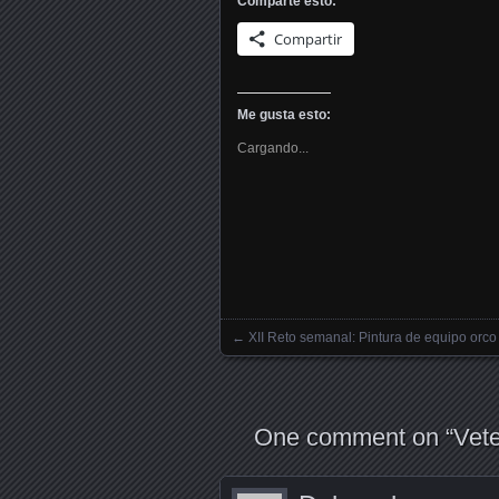
Comparte esto:
Compartir
Me gusta esto:
Cargando...
←
XII Reto semanal: Pintura de equipo orco
Posts navigation
One comment on “
Vete