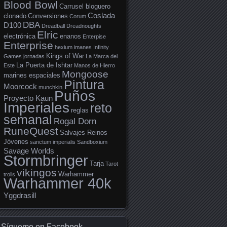
Blood Bowl
Carrusel bloguero
Coslada
clonado
Conversiones
Corum
DBA
D100
Dreadball
Dreadnoughts
Elric
electrónica
enanos
Enterpise
Enterprise
hexium
imanes
Infinity
Kings of War
Games
jornadas
La Marca del
La Puerta de Ishtar
Este
Manos de Hierro
Mongoose
marines espaciales
Pintura
Moorcock
munchkin
Puños
Proyecto Kaun
Imperiales
reto
reglas
semanal
Rogal Dorn
RuneQuest
Salvajes Reinos
Jóvenes
sanctum imperialis
Sandboxium
Savage Worlds
Stormbringer
Tarja
Tarot
vikingos
Warhammer
trolls
Warhammer 40k
Yggdrasill
Sígueme en Facebook