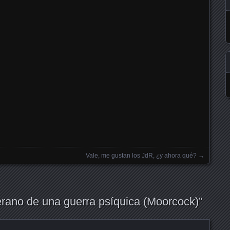
Vale, me gustan los JdR, ¿y ahora qué?
→
rano de una guerra psíquica (Moorcock)
”