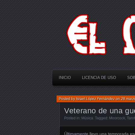
El Multiverso
INICIO
LICENCIA DE USO
SOB
Posted by
Israel López Fernández
on
28 marz
Veterano de una gu
Posted in:
Música
. Tagged:
Moorcock
,
Tarot
Últimamente llevo una temporada esc