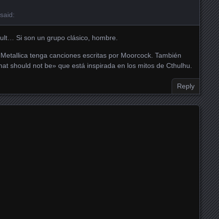
said:
ult… Si son un grupo clásico, hombre.
Metallica tenga canciones escritas por Moorcock. También
hat should not be» que está inspirada en los mitos de Cthulhu.
Reply