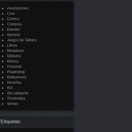
Asociaciones
Cine
Cómics
Compras
Eventos
General
Juegos de Tablero
Libros
Miniaturas
Módulos
Música
Personal
Playtesting
Reflexiones
Reseñas
Rol
Sin categoría
Trasfondos
Ventas
Etiquetas