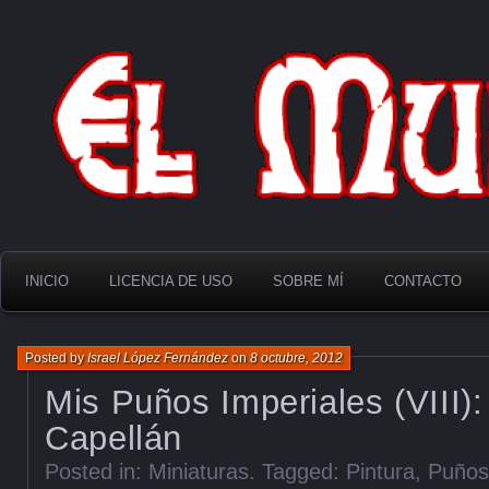
El Multiverso
INICIO
LICENCIA DE USO
SOBRE MÍ
CONTACTO
Posted by
Israel López Fernández
on
8 octubre, 2012
Mis Puños Imperiales (VIII)
Capellán
Posted in:
Miniaturas
. Tagged:
Pintura
,
Puños