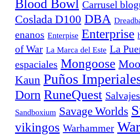
Blood Bowl
Carrusel blog
DBA
Coslada D100
Dreadba
Enterprise
enanos
Enterpise
of War
La Puer
La Marca del Este
Mongoose
Moo
espaciales
Puños Imperiale
Kaun
RuneQuest
Dorn
Salvaje
S
Savage Worlds
Sandboxium
War
vikingos
Warhammer