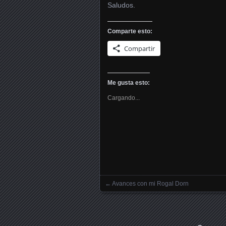
Saludos.
Comparte esto:
Compartir
Me gusta esto:
Cargando...
←
Avances con mi Rogal Dorn
Posts navigation