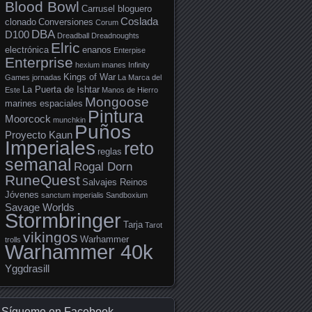
Blood Bowl
Carrusel bloguero
Coslada
clonado
Conversiones
Corum
DBA
D100
Dreadball
Dreadnoughts
Elric
electrónica
enanos
Enterpise
Enterprise
hexium
imanes
Infinity
Kings of War
Games
jornadas
La Marca del
La Puerta de Ishtar
Este
Manos de Hierro
Mongoose
marines espaciales
Pintura
Moorcock
munchkin
Puños
Proyecto Kaun
Imperiales
reto
reglas
semanal
Rogal Dorn
RuneQuest
Salvajes Reinos
Jóvenes
sanctum imperialis
Sandboxium
Savage Worlds
Stormbringer
Tarja
Tarot
vikingos
Warhammer
trolls
Warhammer 40k
Yggdrasill
Sígueme en Facebook