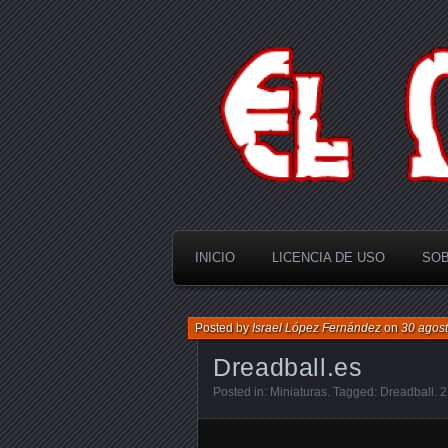
El Multiverso
INICIO
LICENCIA DE USO
SOB
Posted by
Israel López Fernández
on
30 agost
Dreadball.es
Posted in:
Miniaturas
. Tagged:
Dreadball
.
2