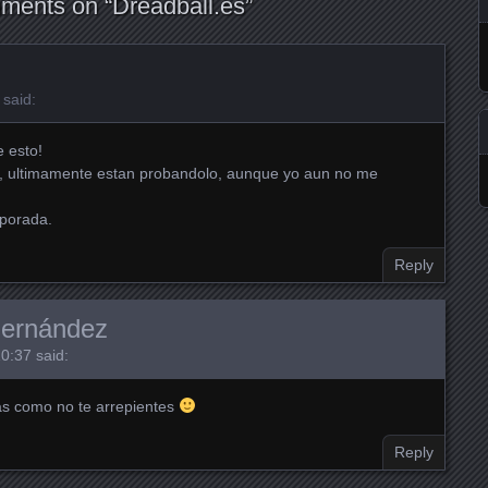
ments on “
Dreadball.es
”
said:
e esto!
oy, ultimamente estan probandolo, aunque yo aun no me
porada.
Reply
Fernández
10:37
said:
ás como no te arrepientes
Reply