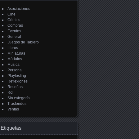
Asociaciones
Cine
Cómics
Compras
Eventos
General
Juegos de Tablero
Libros
Miniaturas
Módulos
Música
Personal
Playtesting
Reflexiones
Reseñas
Rol
Sin categoría
Trasfondos
Ventas
Etiquetas