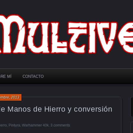
RE MÍ
CONTACTO
iembre, 2013
de Manos de Hierro y conversión
erro
,
Pintura
,
Warhammer 40k
.
3 comments