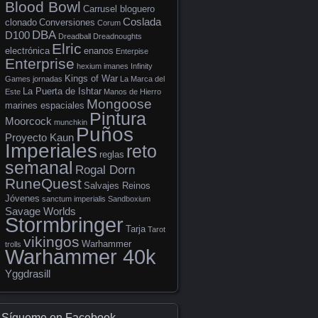
Blood Bowl
Carrusel bloguero
Coslada
clonado
Conversiones
Corum
DBA
D100
Dreadball
Dreadnoughts
Elric
electrónica
enanos
Enterpise
Enterprise
hexium
imanes
Infinity
Kings of War
Games
jornadas
La Marca del
La Puerta de Ishtar
Este
Manos de Hierro
Mongoose
marines espaciales
Pintura
Moorcock
munchkin
Puños
Proyecto Kaun
Imperiales
reto
reglas
semanal
Rogal Dorn
RuneQuest
Salvajes Reinos
Jóvenes
sanctum imperialis
Sandboxium
Savage Worlds
Stormbringer
Tarja
Tarot
vikingos
Warhammer
trolls
Warhammer 40k
Yggdrasill
Sígueme en Facebook