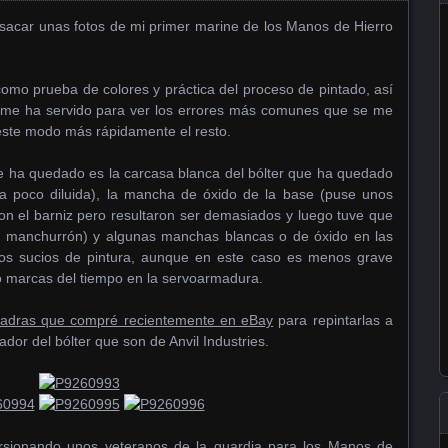
y sacar unas fotos de mi primer marine de los Manos de Hierro
como prueba de colores y práctica del proceso de pintado, así
so me ha servido para ver los errores más comunes que se me
este modo más rápidamente el resto.
ha quedado es la carcasa blanca del bólter que ha quedado
a poco diluida), la mancha de óxido de la base (puse unos
n el barniz pero resultaron ser demasiados y luego tuve que
n manchurrón) y algunas manchas blancas o de óxido en las
dos sucios de pintura, aunque en este caso es menos grave
 marcas del tiempo en la servoarmadura.
adras que compré recientemente en eBay
para repintarlas a
ador del bólter que son de Anvil Industries.
ersionando unos veteranos de la guardia para los Manos de