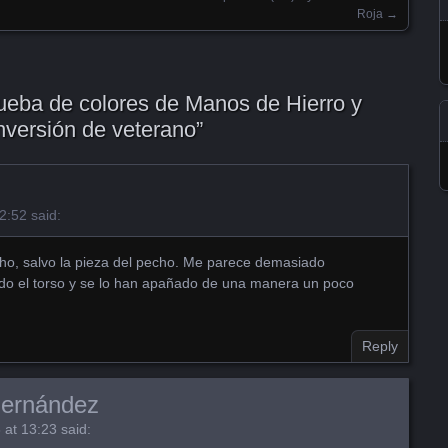
Roja
→
ueba de colores de Manos de Hierro y
nversión de veterano
”
12:52
said:
 salvo la pieza del pecho. Me parece demasiado
do el torso y se lo han apañado de una manera un poco
Reply
Fernández
 at 13:23
said: