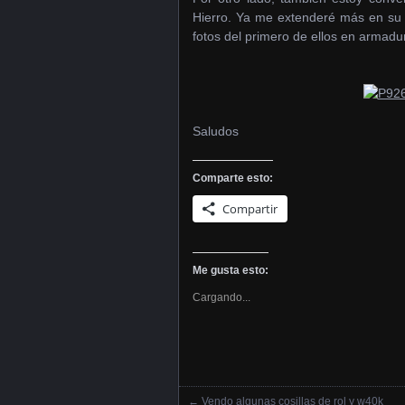
Hierro. Ya me extenderé más en su 
fotos del primero de ellos en armad
Saludos
Comparte esto:
Compartir
Me gusta esto:
Cargando...
←
Vendo algunas cosillas de rol y w40k