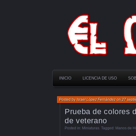
El Multiverso
INICIO
LICENCIA DE USO
SOB
Posted by
Israel López Fernández
on
27 sept
Prueba de colores 
de veterano
Posted in:
Miniaturas
. Tagged:
Manos de Hi