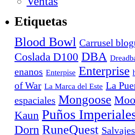
Ventas
Etiquetas
Blood Bowl
Carrusel blog
DBA
Coslada D100
Dreadba
Enterprise
enanos
Enterpise
of War
La Puer
La Marca del Este
Mongoose
Moo
espaciales
Puños Imperiale
Kaun
RuneQuest
Dorn
Salvaje