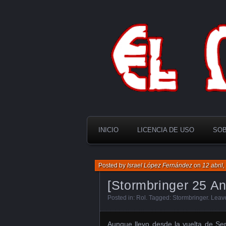
El Multiverso
INICIO
LICENCIA DE USO
SOB
Posted by
Israel López Fernández
on
12 abril
[Stormbringer 25 An
Posted in:
Rol
. Tagged:
Stormbringer
.
Leav
Aunque llevo desde la vuelta de Se