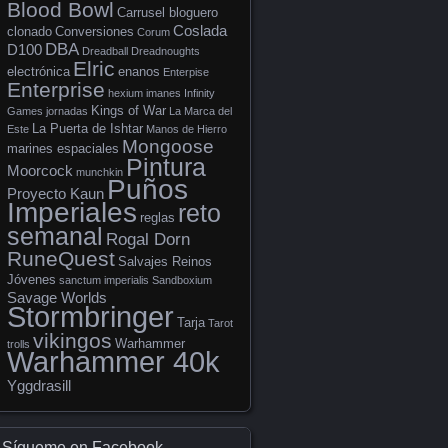
Blood Bowl
Carrusel bloguero
Coslada
clonado
Conversiones
Corum
DBA
D100
Dreadball
Dreadnoughts
Elric
electrónica
enanos
Enterpise
Enterprise
hexium
imanes
Infinity
Kings of War
Games
jornadas
La Marca del
La Puerta de Ishtar
Este
Manos de Hierro
Mongoose
marines espaciales
Pintura
Moorcock
munchkin
Puños
Proyecto Kaun
Imperiales
reto
reglas
semanal
Rogal Dorn
RuneQuest
Salvajes Reinos
Jóvenes
sanctum imperialis
Sandboxium
Savage Worlds
Stormbringer
Tarja
Tarot
vikingos
Warhammer
trolls
Warhammer 40k
Yggdrasill
Sígueme en Facebook