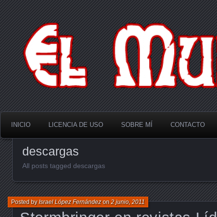
El Multiverso
INICIO
LICENCIA DE USO
SOBRE MÍ
CONTACTO
descargas
All posts tagged descargas
Posted by
Israel López Fernández
on
2 junio, 2011