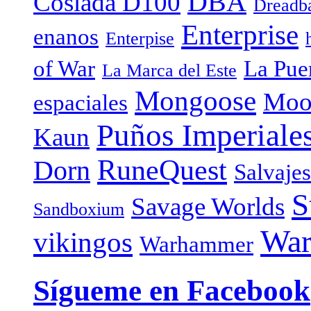
DBA
Coslada D100
Dreadba
Enterprise
enanos
Enterpise
of War
La Puer
La Marca del Este
Mongoose
Moo
espaciales
Puños Imperiale
Kaun
RuneQuest
Dorn
Salvaje
S
Savage Worlds
Sandboxium
War
vikingos
Warhammer
Sígueme en Facebook