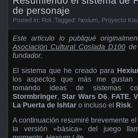
Resumiendo el sistema de 
de personaje
Posted in:
Rol
. Tagged:
hexium
,
Proyecto Ka
Este artículo lo publiqué originalme
Asociación Cultural Coslada D100
de 
fundador.
El sistema que he creado para
Hexi
los aspectos que más me gustan d
tomando ideas de sistemas 
Stormbringer
,
Star Wars D6
,
FATE
,
V
La Puerta de Ishtar
o incluso el
Risk
.
A continuación resumiré brevemente e
la versión «básica» del juego ll
momento,
Hexium Lite
.