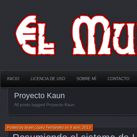
El Multiverso
INICIO
LICENCIA DE USO
SOBRE MÍ
CONTACTO
Proyecto Kaun
All posts tagged Proyecto Kaun
Posted by
Israel López Fernández
on
9 abril, 2013