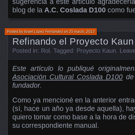
sugerencia a este artículo agradecería
blog de la
A.C. Coslada D100
como fuen
Posted by
Israel López Fernández
on
25 marzo, 2013
Refinando el Proyecto Kaun
Posted in:
Rol
. Tagged:
Proyecto Kaun
.
Leav
Este artículo lo publiqué originalme
Asociación Cultural Coslada D100
de 
fundador.
Como ya mencioné en la anterior entr
(sí, hace un año ya desde aquella), h
quiero tomar como base a la hora de di
su correspondiente manual.