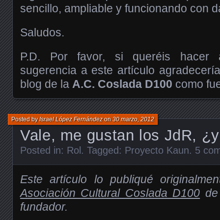
sencillo, ampliable y funcionando con 
Saludos.
P.D. Por favor, si queréis hacer 
sugerencia a este artículo agradecería
blog de la
A.C. Coslada D100
como fuen
Posted by
Israel López Fernández
on
30 marzo, 2012
Vale, me gustan los JdR, ¿
Posted in:
Rol
. Tagged:
Proyecto Kaun
.
5 co
Este artículo lo publiqué originalme
Asociación Cultural Coslada D100
de 
fundador.